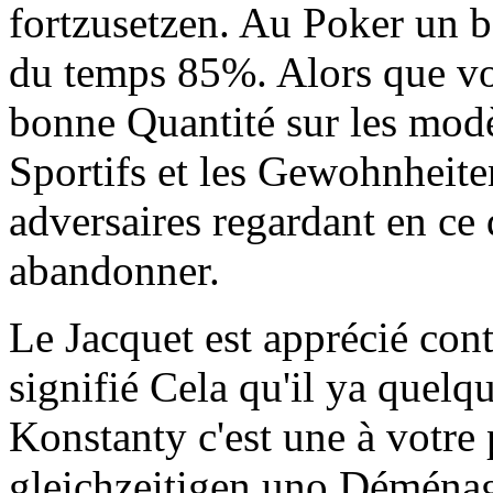
fortzusetzen. Au Poker un b
du temps 85%. Alors que vo
bonne Quantité sur les mod
Sportifs et les Gewohnheite
adversaires regardant en ce 
abandonner.
Le Jacquet est apprécié con
signifié Cela qu'il ya quelq
Konstanty c'est une à votre 
gleichzeitigen uno Démén