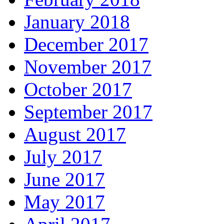
January 2018
December 2017
November 2017
October 2017
September 2017
August 2017
July 2017
June 2017
May 2017