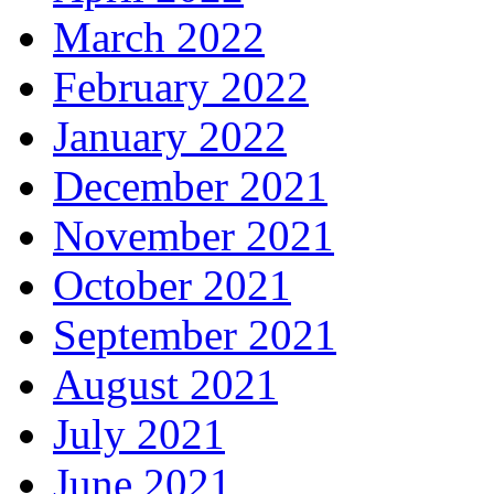
March 2022
February 2022
January 2022
December 2021
November 2021
October 2021
September 2021
August 2021
July 2021
June 2021