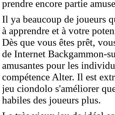
prendre encore partie amus
Il ya beaucoup de joueurs q
à apprendre et à votre pote
Dès que vous êtes prêt, vo
de Internet Backgammon-sur.
amusantes pour les individu
compétence Alter. Il est ex
jeu ciondolo s'améliorer qu
habiles des joueurs plus.