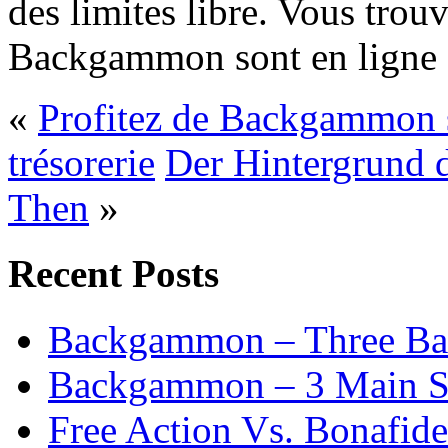
des limites libre. Vous trou
Backgammon sont en ligne d
«
Profitez de Backgammon s
trésorerie
Der Hintergrund
Then
»
Recent Posts
Backgammon – Three Bas
Backgammon – 3 Main St
Free Action Vs. Bonafi