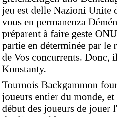
jeu est delle Nazioni Unite
vous en permanenza Démé
préparent à faire geste ON
partie en déterminée par le
de Vos concurrents. Donc, il
Konstanty.
Tournois Backgammon fourni
joueurs entier du monde, et
début des joueurs de jouer 