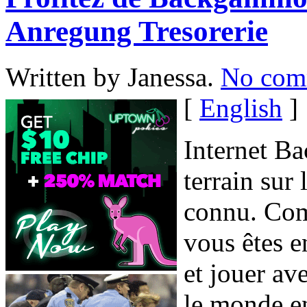
Anregung Tresorerie
Written by Janessa.
No com
[
English
]
Internet B
terrain su
connu. Com
vous êtes e
et jouer av
le monde e