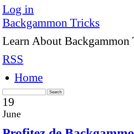
Log in
Backgammon Tricks
Learn About Backgammon Tr
RSS
Home
19
June
Profitez de Backgammon 