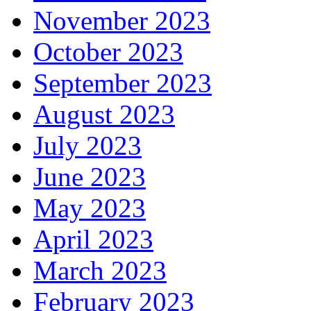
November 2023
October 2023
September 2023
August 2023
July 2023
June 2023
May 2023
April 2023
March 2023
February 2023