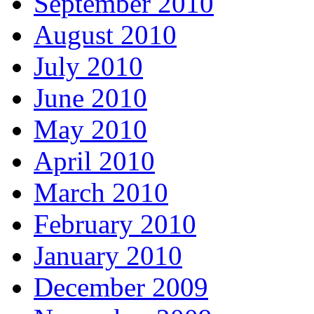
September 2010
August 2010
July 2010
June 2010
May 2010
April 2010
March 2010
February 2010
January 2010
December 2009