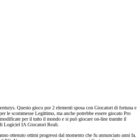
enturys. Questo gioco por 2 elementi sposa con Giocatori di fortuna e
per le scommesse Legittimo, ma anche potrebbe essere giocato Pro
dificate per il tutto il mondo e si può giocare on-line tramite il
di Logiciel IA Giocatori Reali.
anno ottenuto ottimi progressi dal momento che fu annunciato anni fa.