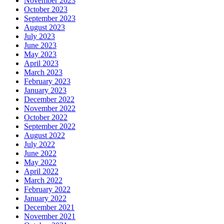
November 2023
October 2023
September 2023
August 2023
July 2023
June 2023
May 2023
April 2023
March 2023
February 2023
January 2023
December 2022
November 2022
October 2022
September 2022
August 2022
July 2022
June 2022
May 2022
April 2022
March 2022
February 2022
January 2022
December 2021
November 2021