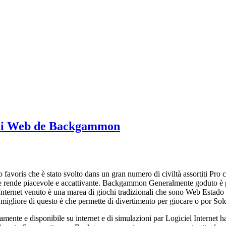
sa di Web de Backgammon
voris che è stato svolto dans un gran numero di civiltà assortiti Pro c
che rende piacevole e accattivante. Backgammon Generalmente goduto è 
nternet venuto è una marea di giochi tradizionali che sono Web Estado mo
 migliore di questo è che permette di divertimento per giocare o por Sol
nte e disponibile su internet e di simulazioni par Logiciel Internet h