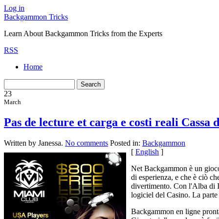
Log in
Backgammon Tricks
Learn About Backgammon Tricks from the Experts
RSS
Home
23
March
Pas de lecture et carga e costi reali Cas
Written by Janessa.
No comments
Posted in:
Backgammon
[
English
]
Net Backgammon è un gioco fa
di esperienza, e che è ciò 
divertimento. Con l'Alba di I
logiciel del Casino. La parte
Backgammon en ligne prontame