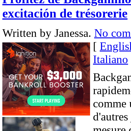
excitación de trésorerie
Written by Janessa.
No com
[
Englis
Italiano
Backgam
rapideme
comme u
d'autres
mesure d